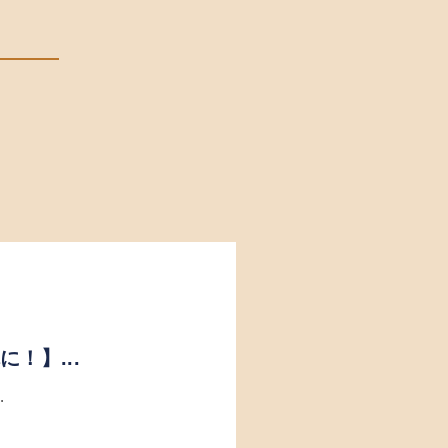
！】...
.