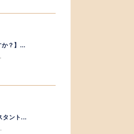
？】...
.
スタント...
.